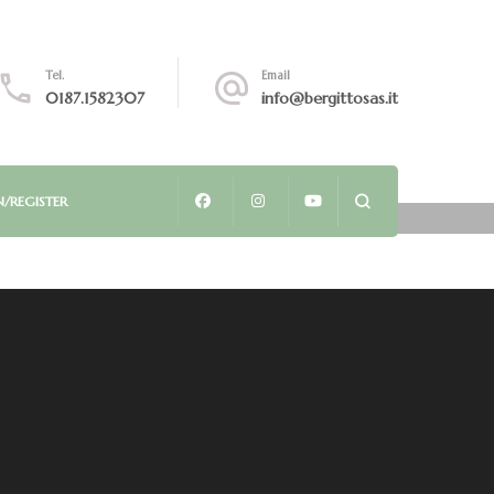
e
Tel.
Email
0187.1582307
info@bergittosas.it
a
/REGISTER
lità,