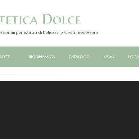
L' Armonia della
stetica Dolce
Natura passa dall
ionali per Istituti di Bellezza e Centri Benessere
Mani dell'Estetist
DOTTI
BIODINAMICA
CATALOGO
NEWS
LOGIN
co Estetica Dolce è una Linea di Prodotti Cosmetici di qua
a base per lo più naturale,
dedicata al mondo dell'Estetica Professionale.
La puoi trovare nei migliori Istituti di Bellezza
I NOSTRI CORSI
I NOSTRI PRODOTTI